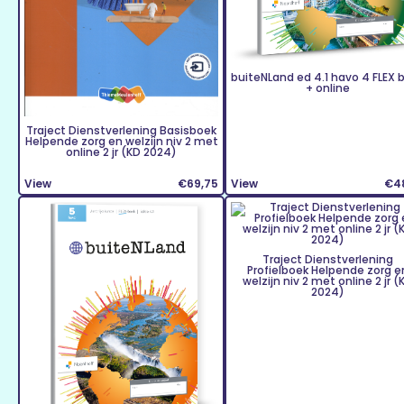
buiteNLand ed 4.1 havo 4 FLEX 
+ online
Traject Dienstverlening Basisboek
Helpende zorg en welzijn niv 2 met
online 2 jr (KD 2024)
View
€69,75
View
€4
Traject Dienstverlening
Profielboek Helpende zorg e
welzijn niv 2 met online 2 jr (
2024)