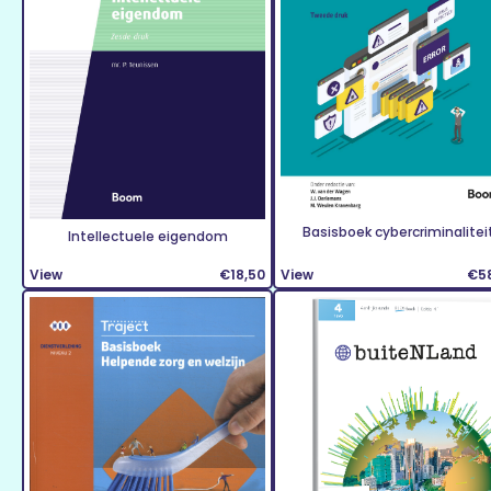
Basisboek cybercriminalitei
Intellectuele eigendom
View
€18,50
View
€5