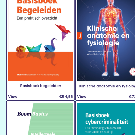
Basisboek begeleiden
Klinische anatomie en fysiolo
View
€54,95
View
€7