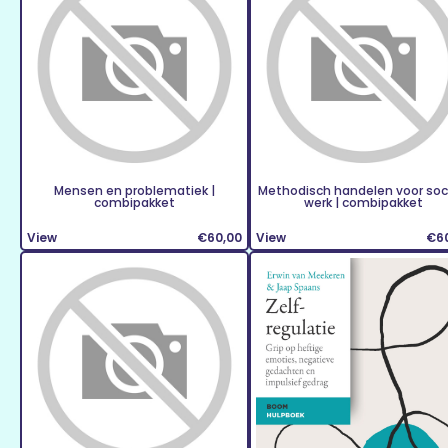
Mensen en problematiek |
Methodisch handelen voor soc
combipakket
werk | combipakket
View
€60,00
View
€6