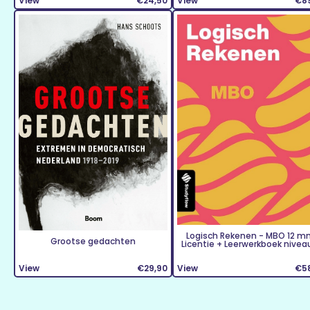
View
€24,50
View
€8
Logisch Rekenen - MBO 12 m
Grootse gedachten
Licentie + Leerwerkboek niveau
View
€29,90
View
€5