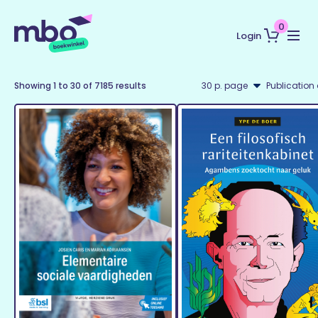
0
Login
Showing
1
to
30
of
7185
results