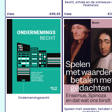
Recht, ethiek en de schreeuw 
Filoktetes
View
€85,95
View
€2
Ondernemingsrecht
Spelen met waarden, betalen
gedachten