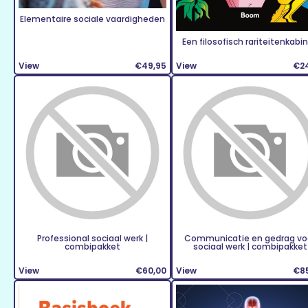
Elementaire sociale vaardigheden
Een filosofisch rariteitenkabi
View
€49,95
View
€2
Professional sociaal werk |
Communicatie en gedrag vo
combipakket
sociaal werk | combipakket
View
€60,00
View
€8