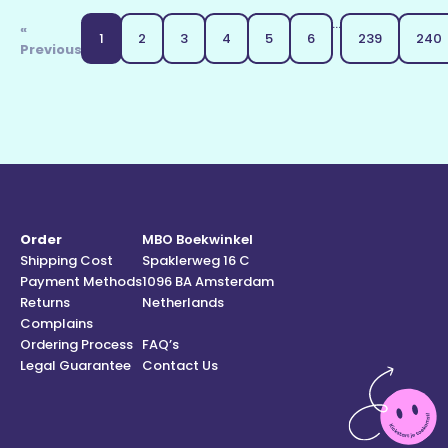
...
«
1
2
3
4
5
6
239
240
Previous
Order
MBO Boekwinkel
Shipping Cost
Spaklerweg 16 C
Payment Methods
1096 BA Amsterdam
Returns
Netherlands
Complains
Ordering Process
FAQ’s
Legal Guarantee
Contact Us