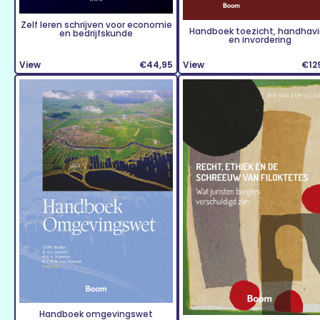
Zelf leren schrijven voor economie
Handboek toezicht, handhav
en bedrijfskunde
en invordering
View
€44,95
View
€12
Handboek omgevingswet