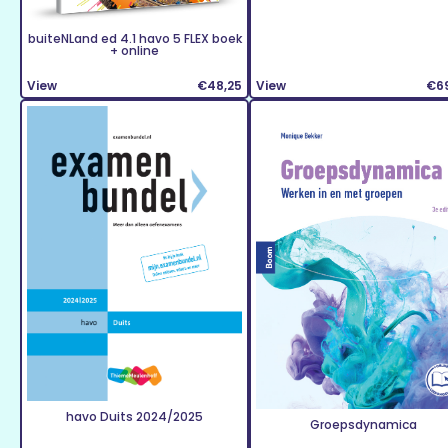
buiteNLand ed 4.1 havo 5 FLEX boek
+ online
View
€48,25
View
€6
havo Duits 2024/2025
Groepsdynamica