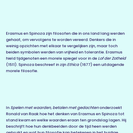
Erasmus en Spinoza zijn filosofen die in ons land lang werden
gehaat, om vervolgens te worden vereerd. Denkers die in
weinig opzichten met elkaar te vergelijken zijn, maar toch
beiden symbolen werden van vrijheid en tolerantie. Erasmus
hield tijdgenoten een morele spiegel voor in de
Lof der Zotheid
(1511). Spinoza beschreef in zijn
Ethica
(1677) een uitdagende
morele filosofie.
In
Spelen met waarden, betalen met gedachten
onderzoekt
Ronald van Raak hoe het denken van Erasmus en Spinoza tot
stand kwam en welke waarden eraan ten grondslag lagen. Hij
beschrijft hoe hun denkbeelden door de tijd heen werden
gebruikt en wat hun filosofie kan betekenen in het huidige