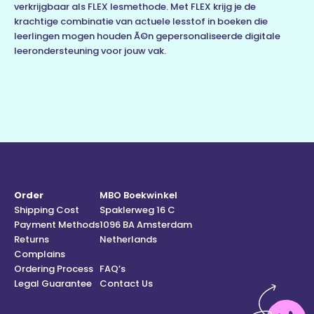
verkrijgbaar als FLEX lesmethode. Met FLEX krijg je de
krachtige combinatie van actuele lesstof in boeken die
leerlingen mogen houden Ã©n gepersonaliseerde digitale
leerondersteuning voor jouw vak.
Order
MBO Boekwinkel
Shipping Cost
Spaklerweg 16 C
Payment Methods
1096 BA Amsterdam
Returns
Netherlands
Complains
Ordering Process
FAQ’s
Legal Guarantee
Contact Us