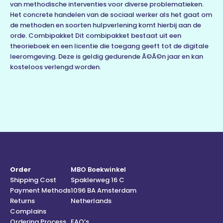
van methodische interventies voor diverse problematieken.
Het concrete handelen van de sociaal werker als het gaat om
de methoden en soorten hulpverlening komt hierbij aan de
orde. Combipakket Dit combipakket bestaat uit een
theorieboek en een licentie die toegang geeft tot de digitale
leeromgeving. Deze is geldig gedurende Ã©Ã©n jaar en kan
kosteloos verlengd worden.
Order
MBO Boekwinkel
Shipping Cost
Spaklerweg 16 C
Payment Methods
1096 BA Amsterdam
Returns
Netherlands
Complains
Ordering Process
FAQ’s