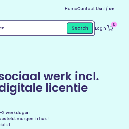
Home
Contact Us
nl
/
en
0
Search
Login
ociaal werk incl.
digitale licentie
 1-2 werkdagen
esteld, morgen in huis!
alist