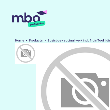
Home
Products
Basisboek sociaal werk incl. TrainTool | di