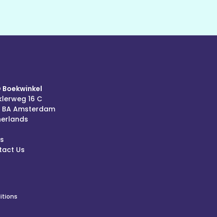
 Boekwinkel
lerweg 16 C
6 BA Amsterdam
herlands
s
tact Us
itions