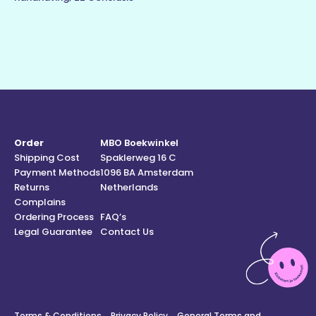
Order
MBO Boekwinkel
Shipping Cost
Spaklerweg 16 C
Payment Methods
1096 BA Amsterdam
Returns
Netherlands
Complains
Ordering Process
FAQ’s
Legal Guarantee
Contact Us
Terms & Conditions
Privacy Policy
General Terms and