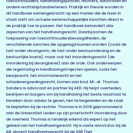
toezichthouders, handhavingsjuristen, rechters, advocaten en
andere rechtsbijstandverleners. Praktijk en theorie worden in
dit handboek samengebracht op een manier die de lezer in
staat stelt om actuele wetenschappelijke inzichten direct in
de praktijk toe te passen. Het handboek behandelt alle
aspecten van het handhavingsrecht. Daarbij komen de
toepassing van toezichthoudersbevoegdheden, de
verschillende sancties die opgelegd kunnen worden (zoals de
last onder dwangsom, de last onder bestuursdwang en de
bestuurlijke boete), maar ook het invorderingsrecht (de
invordering bij dwangbevel) aan de orde. Ook onderwerpen
die regelmatig in handhavingstrajecten spelen, zoals het
bewijsrecht, het informatierecht en het
schadevergoedingsrecht, komen aan bod. Mr. dr. Thomas
Sanders is advocaat en partner bij AKD. Hij helpt overheden,
bedrijven en burgers om bij handhaving het beste resultaat te
bereiken door advies te geven, hen te begeleiden en de zaak
te bepleiten bij de rechter. Thomas is in 2018 gepromoveerd
aan de Universiteit Leiden op zijn proefschrift Invordering door
de overheid. Thomas is landelijk erkend als expert op het
gebied van het handhavingsrecht. Hij is vaste annotator bij de
AB, docent handhavingsrecht bij de SSR (het