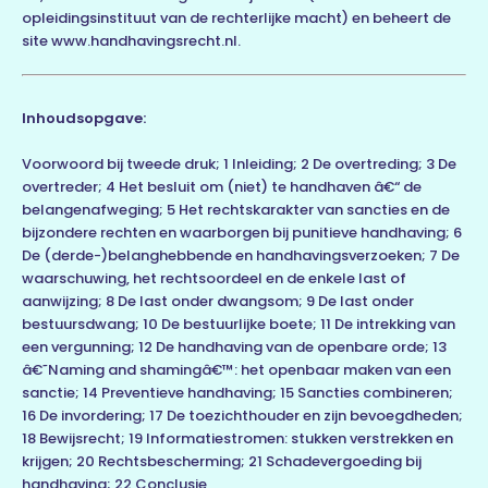
opleidingsinstituut van de rechterlijke macht) en beheert de
site www.handhavingsrecht.nl.
Inhoudsopgave:
Voorwoord bij tweede druk; 1 Inleiding; 2 De overtreding; 3 De
overtreder; 4 Het besluit om (niet) te handhaven â€“ de
belangenafweging; 5 Het rechtskarakter van sancties en de
bijzondere rechten en waarborgen bij punitieve handhaving; 6
De (derde-)belanghebbende en handhavingsverzoeken; 7 De
waarschuwing, het rechtsoordeel en de enkele last of
aanwijzing; 8 De last onder dwangsom; 9 De last onder
bestuursdwang; 10 De bestuurlijke boete; 11 De intrekking van
een vergunning; 12 De handhaving van de openbare orde; 13
â€˜Naming and shamingâ€™: het openbaar maken van een
sanctie; 14 Preventieve handhaving; 15 Sancties combineren;
16 De invordering; 17 De toezichthouder en zijn bevoegdheden;
18 Bewijsrecht; 19 Informatiestromen: stukken verstrekken en
krijgen; 20 Rechtsbescherming; 21 Schadevergoeding bij
handhaving; 22 Conclusie