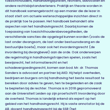
toezichthouders, handhavingsjuristen, rechters, advocaten en
andere rechtsbijstandverleners. Praktijk en theorie worden in
dit handboek samengebracht op een manier die de lezer in
staat stelt om actuele wetenschappelijke inzichten direct in
de praktijk toe te passen. Het handboek behandelt alle
aspecten van het handhavingsrecht. Daarbij komen de
toepassing van toezichthoudersbevoegdheden, de
verschillende sancties die opgelegd kunnen worden (zoals de
last onder dwangsom, de last onder bestuursdwang en de
bestuurlijke boete), maar ook het invorderingsrecht (de
invordering bij dwangbevel) aan de orde. Ook onderwerpen
die regelmatig in handhavingstrajecten spelen, zoals het
bewijsrecht, het informatierecht en het
schadevergoedingsrecht, komen aan bod. Mr. dr. Thomas
Sanders is advocaat en partner bij AKD. Hij helpt overheden,
bedrijven en burgers om bij handhaving het beste resultaat te
bereiken door advies te geven, hen te begeleiden en de zaak
te bepleiten bij de rechter. Thomas is in 2018 gepromoveerd
aan de Universiteit Leiden op zijn proefschrift Invordering door
de overheid. Thomas is landelijk erkend als expert op het
gebied van het handhavingsrecht. Hij is vaste annotator bij de
AB, docent handhavingsrecht bij de SSR (het