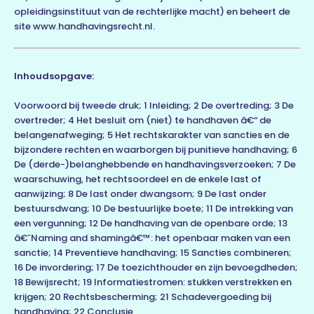
opleidingsinstituut van de rechterlijke macht) en beheert de
site www.handhavingsrecht.nl.
Inhoudsopgave:
Voorwoord bij tweede druk; 1 Inleiding; 2 De overtreding; 3 De
overtreder; 4 Het besluit om (niet) te handhaven â€“ de
belangenafweging; 5 Het rechtskarakter van sancties en de
bijzondere rechten en waarborgen bij punitieve handhaving; 6
De (derde-)belanghebbende en handhavingsverzoeken; 7 De
waarschuwing, het rechtsoordeel en de enkele last of
aanwijzing; 8 De last onder dwangsom; 9 De last onder
bestuursdwang; 10 De bestuurlijke boete; 11 De intrekking van
een vergunning; 12 De handhaving van de openbare orde; 13
â€˜Naming and shamingâ€™: het openbaar maken van een
sanctie; 14 Preventieve handhaving; 15 Sancties combineren;
16 De invordering; 17 De toezichthouder en zijn bevoegdheden;
18 Bewijsrecht; 19 Informatiestromen: stukken verstrekken en
krijgen; 20 Rechtsbescherming; 21 Schadevergoeding bij
handhaving; 22 Conclusie