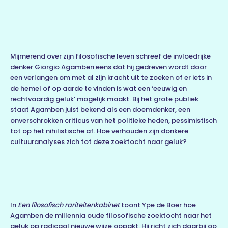
Mijmerend over zijn filosofische leven schreef de invloedrijke
denker Giorgio Agamben eens dat hij gedreven wordt door
een verlangen om met al zijn kracht uit te zoeken of er iets in
de hemel of op aarde te vinden is wat een ‘eeuwig en
rechtvaardig geluk’ mogelijk maakt. Bij het grote publiek
staat Agamben juist bekend als een doemdenker, een
onverschrokken criticus van het politieke heden, pessimistisch
tot op het nihilistische af. Hoe verhouden zijn donkere
cultuuranalyses zich tot deze zoektocht naar geluk?
In
Een filosofisch rariteitenkabinet
toont Ype de Boer hoe
Agamben de millennia oude filosofische zoektocht naar het
geluk op radicaal nieuwe wijze oppakt. Hij richt zich daarbij op