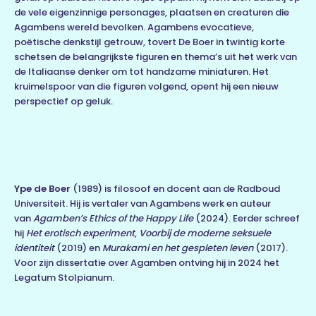
de vele eigenzinnige personages, plaatsen en creaturen die
Agambens wereld bevolken. Agambens evocatieve,
poëtische denkstijl getrouw, tovert De Boer in twintig korte
schetsen de belangrijkste figuren en thema’s uit het werk van
de Italiaanse denker om tot handzame miniaturen. Het
kruimelspoor van die figuren volgend, opent hij een nieuw
perspectief op geluk.
Ype de Boer
(1989) is filosoof en docent aan de Radboud
Universiteit. Hij is vertaler van Agambens werk en auteur
van
Agamben’s Ethics of the Happy Life
(2024). Eerder schreef
hij
Het erotisch experiment
,
Voorbij de moderne seksuele
identiteit
(2019) en
Murakami en het gespleten leven
(2017).
Voor zijn dissertatie over Agamben ontving hij in 2024 het
Legatum Stolpianum.