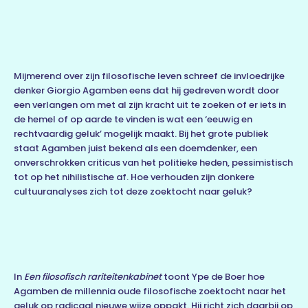
Mijmerend over zijn filosofische leven schreef de invloedrijke
denker Giorgio Agamben eens dat hij gedreven wordt door
een verlangen om met al zijn kracht uit te zoeken of er iets in
de hemel of op aarde te vinden is wat een ‘eeuwig en
rechtvaardig geluk’ mogelijk maakt. Bij het grote publiek
staat Agamben juist bekend als een doemdenker, een
onverschrokken criticus van het politieke heden, pessimistisch
tot op het nihilistische af. Hoe verhouden zijn donkere
cultuuranalyses zich tot deze zoektocht naar geluk?
In
Een filosofisch rariteitenkabinet
toont Ype de Boer hoe
Agamben de millennia oude filosofische zoektocht naar het
geluk op radicaal nieuwe wijze oppakt. Hij richt zich daarbij op