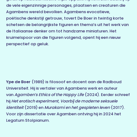
de vele eigenzinnige personages, plaatsen en creaturen die
Agambens wereld bevolken. Agambens evocatieve,
poëtische denkstijl getrouw, tovert De Boer in twintig korte
schetsen de belangrijkste figuren en thema’s uit het werk van
de Italiaanse denker om tot handzame miniaturen. Het
kruimelspoor van die figuren volgend, opent hij een nieuw
perspectief op geluk.
Ype de Boer
(1989) is filosoof en docent aan de Radboud
Universiteit. Hij is vertaler van Agambens werk en auteur
van
Agamben’s Ethics of the Happy Life
(2024). Eerder schreef
hij
Het erotisch experiment
,
Voorbij de moderne seksuele
identiteit
(2019) en
Murakami en het gespleten leven
(2017).
Voor zijn dissertatie over Agamben ontving hij in 2024 het
Legatum Stolpianum.