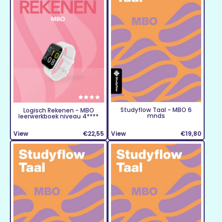
Studyflow Taal - MBO 6
Logisch Rekenen - MBO
mnds
leerwerkboek niveau 4****
View
€22,55
View
€19,80