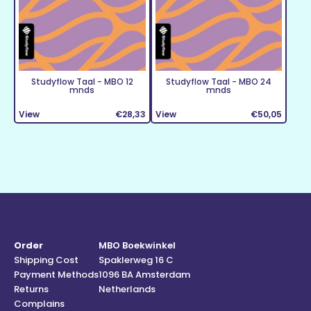
Studyflow Taal - MBO 12
Studyflow Taal - MBO 24
mnds
mnds
View
€28,33
View
€50,05
Order
MBO Boekwinkel
Shipping Cost
Spaklerweg 16 C
Payment Methods
1096 BA Amsterdam
Returns
Netherlands
Complains