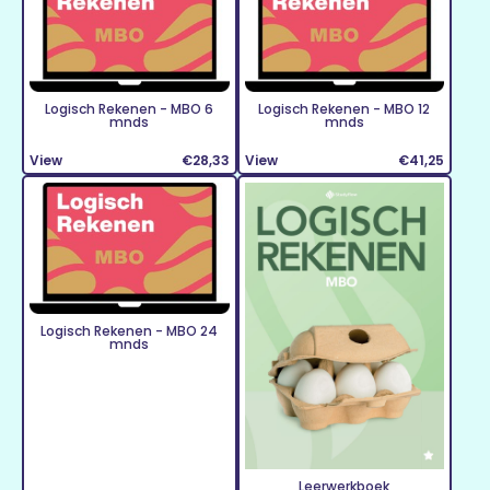
Logisch Rekenen - MBO 6
Logisch Rekenen - MBO 12
mnds
mnds
View
€28,33
View
€41,25
Logisch Rekenen - MBO 24
mnds
Leerwerkboek