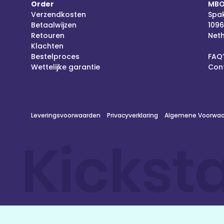
Order
MBO
Verzendkosten
Spak
Betaalwijzen
109
Retouren
Net
Klachten
Bestelproces
FAQ’
Wettelijke garantie
Con
Leveringsvoorwaarden
Privacyverklaring
Algemene Voorwaar