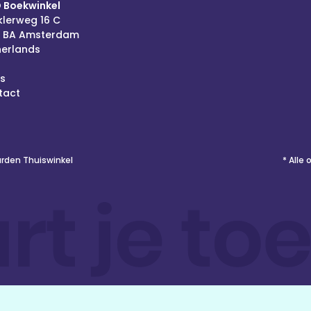
 Boekwinkel
lerweg 16 C
6 BA Amsterdam
herlands
s
tact
den Thuiswinkel
* Alle