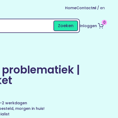
Home
Contact
nl
/
en
0
Zoeken
Inloggen
problematiek |
et
 1-2 werkdagen
esteld, morgen in huis!
alist