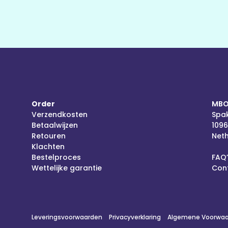
Order
MBO
Verzendkosten
Spak
Betaalwijzen
109
Retouren
Net
Klachten
Bestelproces
FAQ’
Wettelijke garantie
Con
Leveringsvoorwaarden
Privacyverklaring
Algemene Voorwaar