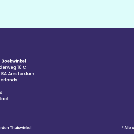
 Boekwinkel
lerweg 16 C
6 BA Amsterdam
herlands
s
tact
den Thuiswinkel
* Alle