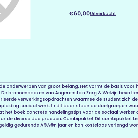
€60,00
Uitverkocht
nde onderwerpen van groot belang. Het vormt de basis voor he
. De bronnenboeken van Angerenstein Zorg & Welzijn bevatte
arieerde verwerkingsopdrachten waarmee de student zich de
opleiding sociaal werk. In dit boek staan de doelgroepen wa
 het boek concrete handelingstips voor de sociaal werker die
r de diverse doelgroepen. Combipakket Dit combipakket best
s geldig gedurende Ã©Ã©n jaar en kan kosteloos verlengd wo