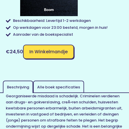
Beschikbaarheid: Levertijd 1-2 werkdagen
Op werkdagen voor 23:00 besteld, morgen in huis!
Aanrader van de boekspecialist
In Winkelmandje
€24,50
Beschrijving
Alle boek specificaties
Georganiseerde misdaad is schadelijk. Criminelen verdienen
aan drugs- en gokverslaving, creÃ«ren schulden, huisvesten
kwetsbare personen erbarmelijk, buiten arbeidsmigranten uit,
investeren in vastgoed of bedrijven, en verleiden of dwingen
(jonge) personen om strafbare feiten te plegen. Het begrip
ondermijning wijst op dergelijke schade. Het is een belangrijke