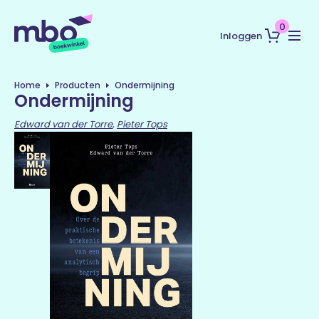
0
Inloggen
Home
Producten
Ondermijning
Ondermijning
Edward van der Torre
,
Pieter Tops