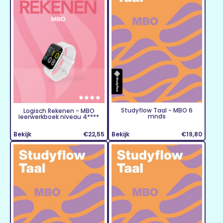
Studyflow Taal - MBO 6
Logisch Rekenen - MBO
mnds
leerwerkboek niveau 4****
Bekijk
€22,55
Bekijk
€19,80